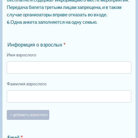
ОБ
ОРГАНИЗАТОРАХ
Театр «Мельпомена» под руководством
режиссёра Анны Штатской —
единственный русскоязычный
драматический театр в регионе GCC.
Театр включает театральную школу,
регулярно ставит спектакли для детей и
взрослых и проводит обучающие
мастер-классы. Следите за новостями
на сайте театра и в социальных сетях.
Сеть медицинских клиник KindCare под
профессиональным руководством
доктора Игоря Макса — сеть первых
русскоязычных многопрофильных