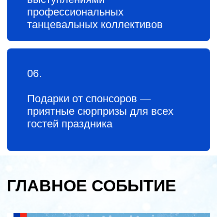
Главным событием дня станет
сказочный спектакль «В гостях у
Морозко»
, представленный театром
"Мельпомена".
На сцене оживёт история о доброй
девочке, которую мачеха отправляет в
зимний лес за подснежниками. Там,
среди снегов, героиню ждёт встреча с
двенадцатью месяцами и загадочным
Морозко, готовым испытать её доброту
и терпение.
Основные роли исполняют актёры
театра "Мельпомена" и ученики студии
Talent Academy. В шоу примут участие
более 250 артистов, включая акробатов