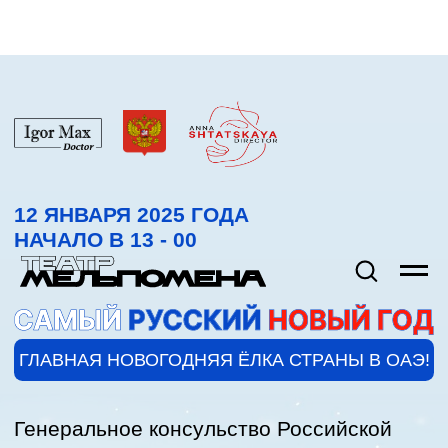
12 ЯНВАРЯ 2025 ГОДА
НАЧАЛО В 13 - 00
ГЛАВНАЯ НОВОГОДНЯЯ ЁЛКА СТРАНЫ В ОАЭ!
Генеральное консульство Российской
Федерации в Северных Эмиратах
совместно с доктором Игорем Максом
(KindCare — первой сети русскоязычных
многопрофильных клиник в Дубае и ОАЭ)
и режиссёром Анной Штатской (театр
«Мельпомена») приглашает вас на яркий
и незабываемый праздник, который