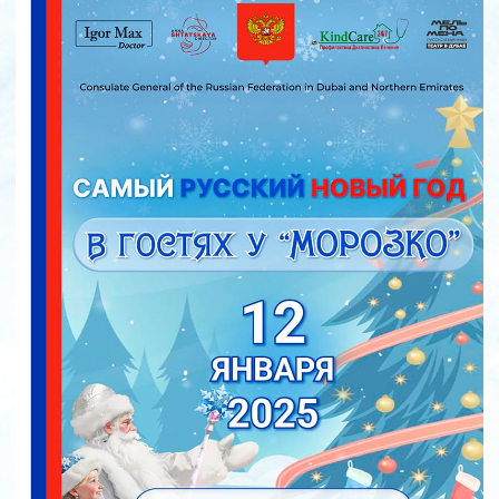
из команды "Мельпомена", гимнастов
Stryx Rhythmic Gymnastics Academy и
студию-школу Аллы Духовой TODES
Dubai.
ВСЕ ВМЕСТЕ ОНИ СОЗДАДУТ
АТМОСФЕРУ ВОЛШЕБСТВА,
ПРЕВРАЩАЯ СЦЕНУ В СКАЗОЧНЫЙ
ЛЕС, ГДЕ ОЖИВАЮТ ЧУДЕСА!
УЧАСТНИКИ МЕРОПРИЯТИЯ:
- Театр «Мельпомена».
- Театральная студия для детей
Talent Academy.
- Stryx Rhythmic Gymnastics
Academy.
- Студия-школа Аллы Духовой
TODES Dubai.