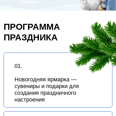
создания праздничного
настроения
02.
Детские аниматоры —
радость и веселье для самых
маленьких гостей
03.
Викторина с ценными
призами от сети клиник
KindCare
04.
Праздничные поздравления