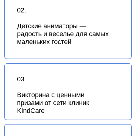
от Деда Мороза
05.
Сказка для детей — спектакль «В
гостях у Морозко», поставленный
актёрами театра «Мельпомена» и
юными артистами театральной
студии Talent Academy;
постановка будет дополнена
номерами акробатов и
выступлениями
профессиональных
танцевальных коллективов
06.
Подарки от спонсоров —
приятные сюрпризы для всех
гостей праздника