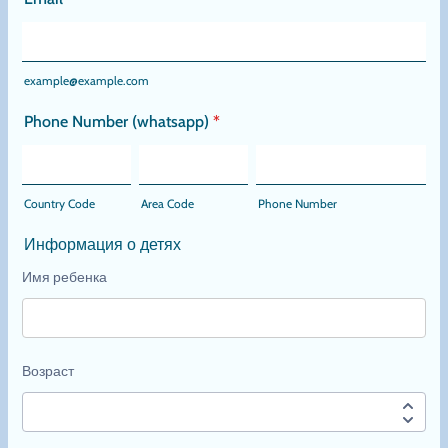
клиник в Дубае и ОАЭ,
предоставляющая широкий спектр
медицинских услуг высокого качества,
включая скорую медицинскую помощь
на дому.
Генеральное консульство Российской
Федерации в Северных Эмиратах